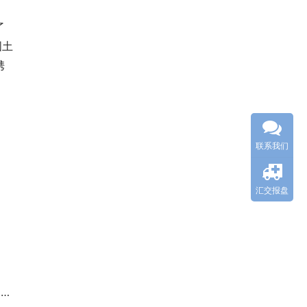
了
国土
携
联系我们
汇交报盘
代